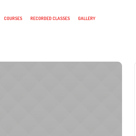
COURSES
RECORDED CLASSES
GALLERY