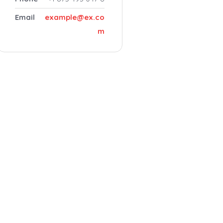
Email
example@ex.co
m