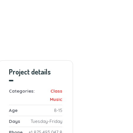
Project details
Categories:
Class
Music
Age
8-15
Days
Tuesday-Friday
Phone
+1 875 493 047 8