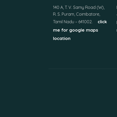
140 A, T. V. Samy Road (W),
R. S. Puram, Coimbatore,
click
Tamil Nadu – 641002.
me for google maps
location