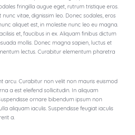
dales fringilla augue eget, rutrum tristique eros.
 nunc vitae, dignissim leo. Donec sodales, eros
unc aliquet est, in molestie nunc leo eu magna.
cilisis et, faucibus in ex. Aliquam finibus dictum
esuada mollis. Donec magna sapien, luctus et
imentum lectus. Curabitur elementum pharetra
unt arcu. Curabitur non velit non mauris euismod
a a est eleifend sollicitudin. In aliquam
lla. Suspendisse ornare bibendum ipsum non
ulla aliquam iaculis. Suspendisse feugiat iaculis
erit a.